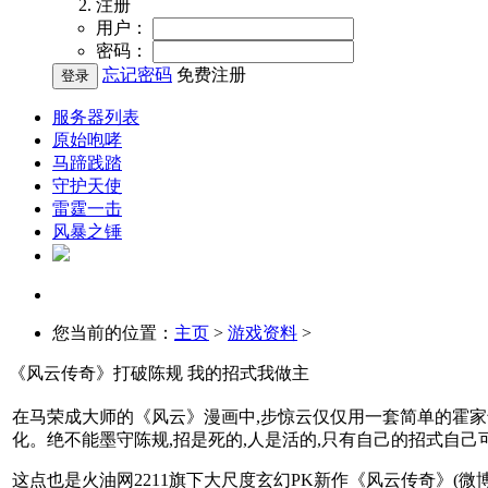
注册
用户：
密码：
忘记密码
免费注册
服务器列表
原始咆哮
马蹄践踏
守护天使
雷霆一击
风暴之锤
您当前的位置：
主页
>
游戏资料
>
《风云传奇》打破陈规 我的招式我做主
在马荣成大师的《风云》漫画中,步惊云仅仅用一套简单的霍家剑
化。绝不能墨守陈规,招是死的,人是活的,只有自己的招式自己可
这点也是火油网2211旗下大尺度玄幻PK新作《风云传奇》(微博