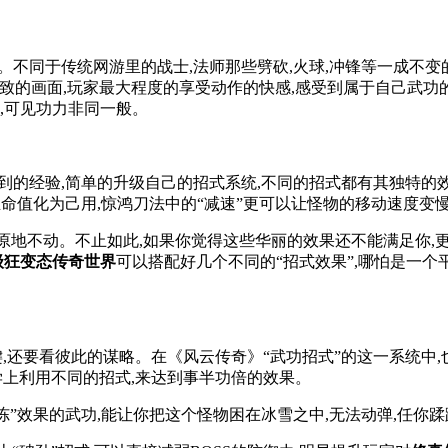
。不同于传统网游里的战士,法师那些劈砍,火球,冲锋等一成不变
致的画面,玩家最大程度的享受动作的快感,感受到属于自己武功
,可见功力非同一般。
到的经验,简单的升级自己的招式系统,不同的招式都有其独特的效果
生命值化为己用,惊鸿刀法中的“减速”更可以让怪物的移动速度变慢
在原地不动。不止如此,如果你觉得这些华丽的效果还不能满足你,
级狂变态传奇世界
可以搭配好几个不同的“招式效果”,哪怕是一
,还要看彼此的谋略。在《风云传奇》“武功招式”的这一系统中
学上利用不同的招式,来达到事半功倍的效果。
冻”效果的武功,能让你把这个怪物困在冰雪之中,无法动弹,任你蹂