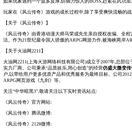
如果玩家遇到一个血多皮厚,防御力惊人的BOSS,赶紧在武功加
玩家在《风云传奇》游戏的成长过程中,除了享受爽快流畅的战
【关于《风云传奇》】
《风云传奇》由香港动漫大师马荣成先生亲自授权改编、全程监
法。作为21世纪最令国人骄傲的ARPG网游力作,被海峡两岸AR
【关于火油网2211】
火油网2211(上海火游网络科技有限公司)成立于2007年,总
实力厂商。公司秉承“品质娱乐,用心创造”的经营
仿盛大微变传
户,以带给用户更多优质产品和优秀服务为最终目标。公司201
ARPG网页游戏《九剑》等。
关注“中华暗黑3”,敬请关注以下实时资讯站点:
《风云传奇》官方网站:
《风云传奇》腾讯微博:
《风云传奇》2128微博: