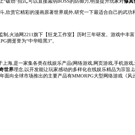
上“破劲”招式,可以直接减弱BOSS的防御力,明显提升玩家对
修真
斗,欣赏它精彩的漫画原著世界观外,研究一下最适合自己的武功
制,火油网2211旗下【狂龙工作室】历时三年研发。游戏中丰
PG拥趸誉为“中华暗黑3”。
部位于上海,是一家集各类在线娱乐产品(网络游戏,网页游戏,手机游
奇世界
理念,以开发能让玩家感动的多样化在线娱乐精品为宗旨,
2年面向全球市场推出的主要产品有MMORPG大型网络游戏《风