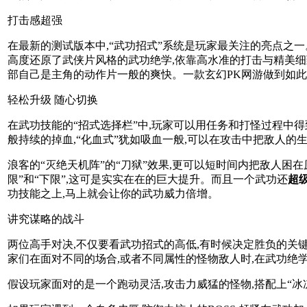
打击感超强
在最新的测试版本中,“武功招式”系统是玩家最关注的亮点之一
高度还原了武侠片风格的武功绝学,依靠高水准的打击与精美细
部自己是主角的动作片一般的爽快。一款玄幻PK网游做到如此
轻松升级 随心切换
在武功技能的“招式选择栏”中,玩家可以用任务和打怪过程中得
般持续的掉血,“化血式”犹如吸血一般,可以在攻击中把敌人的
浪客的“灭绝天机阵”的“刀狱”效果,更可以短时间内把敌人困
限”和“下限”,这可是实实在在的巨大提升。而且一个武功还
超
功技能之上,马上就会让你的武功威力倍增。
讲究谋略的战斗
两位高手对决,不仅要看武功招式的高低,有时候决定胜负的关键
家们在面对不同的场合,或者不同属性的怪物敌人时,在武功绝
假设玩家面对的是一个跑动灵活,攻击力威猛的怪物,搭配上“冰