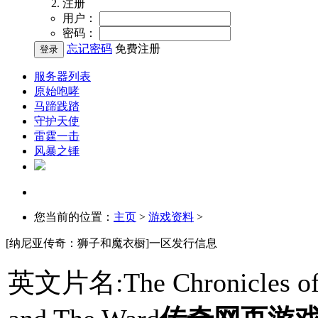
注册
用户：
密码：
忘记密码
免费注册
服务器列表
原始咆哮
马蹄践踏
守护天使
雷霆一击
风暴之锤
您当前的位置：
主页
>
游戏资料
>
[纳尼亚传奇：狮子和魔衣橱]一区发行信息
英文片名:The Chronicles of N