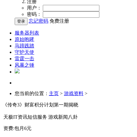
注册
用户：
密码：
忘记密码
免费注册
服务器列表
原始咆哮
马蹄践踏
守护天使
雷霆一击
风暴之锤
您当前的位置：
主页
>
游戏资料
>
《传奇3》财富积分计划第一期揭晓
天极IT资讯短信服务 游戏新闻八卦
资费:包月6元