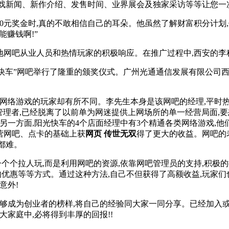
游戏新闻、新作介绍、发售时间、业界展会及独家采访等等让您一次
00元奖金时,真的不敢相信自己的耳朵。他虽然了解财富积分计划,
能赚钱啊!”
地网吧从业人员和热情玩家的积极响应。在推广过程中,西安的李程
阳光快车”网吧举行了隆重的颁奖仪式。广州光通通信发展有限公司
网络游戏的玩家却有所不同。李先生本身是该网吧的经理,平时热
管理者,已经脱离了以前单为网迷提供上网场所的单一经营局面,
另一方面,阳光快车的4个店面经理中有3个精通各类网络游戏,他
营网吧、点卡的基础上获
网页 传世无双
得了更大的收益。网吧的老
都难。
一个个拉人玩,而是利用网吧的资源,依靠网吧管理员的支持,积极
的优惠等等方式。通过这种方法,自己不但获得了高额收益,玩家们
意外!
他能够成为创业者的榜样,将自己的经验同大家一同分享。已经加入
大家庭中,必将得到丰厚的回报!!