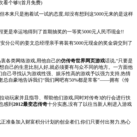
看个够!(首月免费)
但本来只是抱着试一试的态度,却没有想到这5000元来的是这样
更是幸运地得到了首期抽奖的一等奖5000元人民币现金!!
西安分公司的姜文总经理亲手将装有5000元现金的奖金袋交到了
衷各类网络游戏,用他自己的
仿传奇世界网页游戏
话说,“只要是
要想自己的生意比别人好,就必须要有与众不同的地方。一方面他
们自己寻找认为游戏性强、娱乐性高的游戏予以强力支持,热情
总自豪地告诉我们“我们网吧有50%都是常客”――拥有《传
的拉动玩家并且指导、帮助他们游戏,同时对传奇3的行会进行扶
也感到
2012最变态传奇
十分实惠,没有了以往当新人刚进入游戏
或正准备加入财富积分计划的创业者们,你们只要付出努力,热心