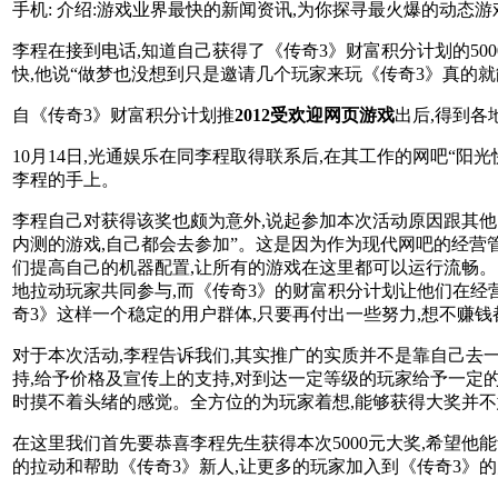
手机: 介绍:游戏业界最快的新闻资讯,为你探寻最火爆的动态
李程在接到电话,知道自己获得了《传奇3》财富积分计划的50
快,他说“做梦也没想到只是邀请几个玩家来玩《传奇3》真的就
自《传奇3》财富积分计划推
2012受欢迎网页游戏
出后,得到各
10月14日,光通娱乐在同李程取得联系后,在其工作的网吧“
李程的手上。
李程自己对获得该奖也颇为意外,说起参加本次活动原因跟其他
内测的游戏,自己都会去参加”。这是因为作为现代网吧的经营
们提高自己的机器配置,让所有的游戏在这里都可以运行流畅。
地拉动玩家共同参与,而《传奇3》的财富积分计划让他们在经
奇3》这样一个稳定的用户群体,只要再付出一些努力,想不赚钱
对于本次活动,李程告诉我们,其实推广的实质并不是靠自己去
持,给予价格及宣传上的支持,对到达一定等级的玩家给予一定
时摸不着头绪的感觉。全方位的为玩家着想,能够获得大奖并不
在这里我们首先要恭喜李程先生获得本次5000元大奖,希望
的拉动和帮助《传奇3》新人,让更多的玩家加入到《传奇3》的