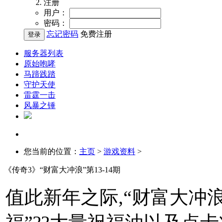
注册
用户：
密码：
忘记密码
免费注册
服务器列表
原始咆哮
马蹄践踏
守护天使
雷霆一击
风暴之锤
您当前的位置：
主页
>
游戏资料
>
《传奇3》“财富大冲浪”第13-14期
值此新年之际,“财富大冲