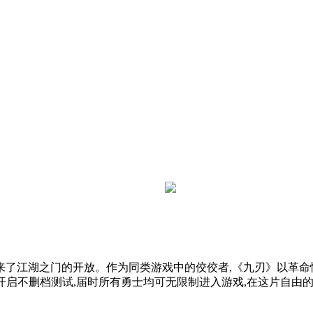
迎来了江湖之门的开放。作为同类游戏中的佼佼者,《九刃》以革命
开启不删档测试,届时所有勇士均可无限制进入游戏,在这片自由的