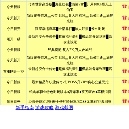
新手指南
游戏攻略
游戏截图