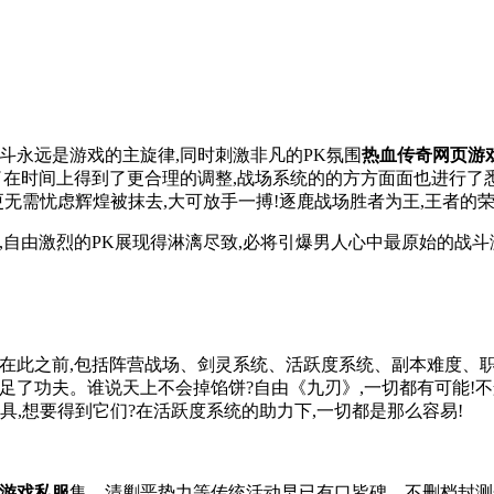
斗永远是游戏的主旋律,同时刺激非凡的PK氛围
热血传奇网页游
了在时间上得到了更合理的调整,战场系统的的方方面面也进行
无需忧虑辉煌被抹去,大可放手一搏!逐鹿战场胜者为王,王者的荣
自由激烈的PK展现得淋漓尽致,必将引爆男人心中最原始的战斗
,在此之前,包括阵营战场、剑灵系统、活跃度系统、副本难度、
足了功夫。谁说天上不会掉馅饼?自由《九刃》,一切都有可能!不
,想要得到它们?在活跃度系统的助力下,一切都是那么容易!
页游戏私服
集、清剿恶势力等传统活动早已有口皆碑。不删档封测