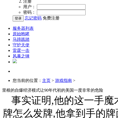
注册
用户：
密码：
忘记密码
免费注册
服务器列表
原始咆哮
马蹄践踏
守护天使
雷霆一击
风暴之锤
您当前的位置：
主页
>
游戏指南
>
里根的自爆经济模式让90年代初的美国一度非常的危险
事实证明,他的这一手魔
牌怎么发牌,他拿到手的牌