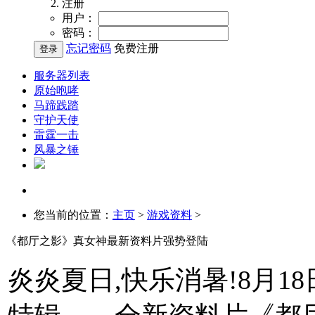
注册
用户：
密码：
忘记密码
免费注册
服务器列表
原始咆哮
马蹄践踏
守护天使
雷霆一击
风暴之锤
您当前的位置：
主页
>
游戏资料
>
《都厅之影》真女神最新资料片强势登陆
炎炎夏日,快乐消暑!8月1