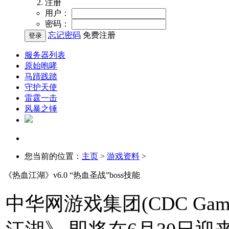
注册
用户：
密码：
忘记密码
免费注册
服务器列表
原始咆哮
马蹄践踏
守护天使
雷霆一击
风暴之锤
您当前的位置：
主页
>
游戏资料
>
《热血江湖》v6.0 “热血圣战”boss技能
中华网游戏集团(CDC Ga