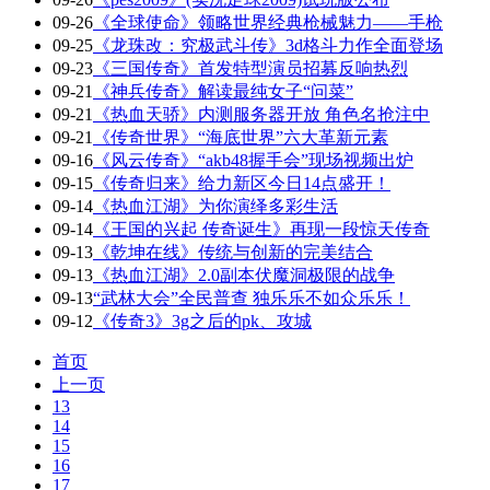
09-26
《全球使命》领略世界经典枪械魅力――手枪
09-25
《龙珠改：究极武斗传》3d格斗力作全面登场
09-23
《三国传奇》首发特型演员招募反响热烈
09-21
《神兵传奇》解读最纯女子“问菜”
09-21
《热血天骄》内测服务器开放 角色名抢注中
09-21
《传奇世界》“海底世界”六大革新元素
09-16
《风云传奇》“akb48握手会”现场视频出炉
09-15
《传奇归来》给力新区今日14点盛开！
09-14
《热血江湖》为你演绎多彩生活
09-14
《王国的兴起 传奇诞生》再现一段惊天传奇
09-13
《乾坤在线》传统与创新的完美结合
09-13
《热血江湖》2.0副本伏魔洞极限的战争
09-13
“武林大会”全民普查 独乐乐不如众乐乐！
09-12
《传奇3》3g之后的pk、攻城
首页
上一页
13
14
15
16
17