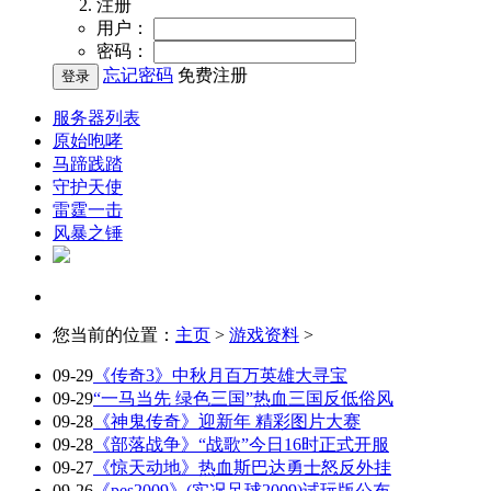
注册
用户：
密码：
忘记密码
免费注册
服务器列表
原始咆哮
马蹄践踏
守护天使
雷霆一击
风暴之锤
您当前的位置：
主页
>
游戏资料
>
09-29
《传奇3》中秋月百万英雄大寻宝
09-29
“一马当先 绿色三国”热血三国反低俗风
09-28
《神鬼传奇》迎新年 精彩图片大赛
09-28
《部落战争》“战歌”今日16时正式开服
09-27
《惊天动地》热血斯巴达勇士怒反外挂
09-26
《pes2009》(实况足球2009)试玩版公布